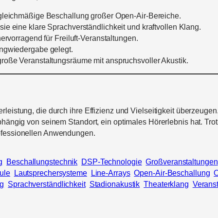
 gleichmäßige Beschallung großer Open-Air-Bereiche.
ie eine klare Sprachverständlichkeit und kraftvollen Klang.
hervorragend für Freiluft-Veranstaltungen.
angwiedergabe gelegt.
 große Veranstaltungsräume mit anspruchsvoller Akustik.
leistung, die durch ihre Effizienz und Vielseitigkeit überzeugen
abhängig von seinem Standort, ein optimales Hörerlebnis hat. Tr
rofessionellen Anwendungen.
g
Beschallungstechnik
DSP-Technologie
Großveranstaltungen
ule
Lautsprechersysteme
Line-Arrays
Open-Air-Beschallung
O
ng
Sprachverständlichkeit
Stadionakustik
Theaterklang
Verans