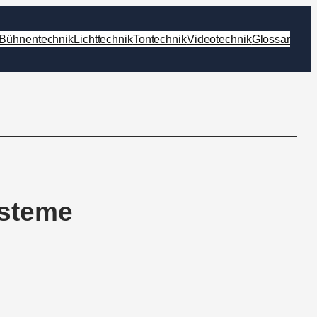
Bühnentechnik
Lichttechnik
Tontechnik
Videotechnik
Glossar
ysteme