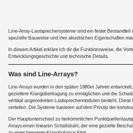
Line-Array-Lautsprechersysteme sind ein fester Bestandtei
spezielle Bauweise und ihre akustischen Eigenschaften mac
In diesem Artikel erkläre ich dir die Funktionsweise, die V
Entwicklungsgeschichte und technische Details.
Was sind Line-Arrays?
Line-Arrays wurden in den späten 1980er Jahren entwickelt,
gezieltere Klangübertragung zu ermöglichen und die Schwäc
vertikal angeordneten Lautsprechermodulen besteht. Diese 
verteilen. Die Systeme basieren auf dem Prinzip der konstruk
Der Hauptunterschied zu herkömmlichen Punktquellenlautspr
Arrays einen linearen Schallstrahl, der eine gezielte Bescha
zu einer besseren Klangbalance führt.